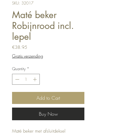
SKU: 32017
Maté beker
Robijnrood incl.
lepel
Price
€38.95
Gratis verzending
Quantity
*
Add to Cart
Buy Now
Maté beker met afsluitdeksel