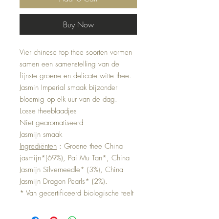
Buy Now
Vier chinese top thee soorten vormen
samen een samenstelling van de
fijnste groene en delicate witte thee.
Jasmin Imperial smaak bijzonder
bloemig op elk uur van de dag.
Losse theeblaadjes
Niet gearomatiseerd
Jasmijn smaak
Ingrediënten
: Groene thee China
jasmijn*(69%), Pai Mu Tan*, China
Jasmijn Silverneedle* (3%), China
Jasmijn Dragon Pearls* (2%).
* Van gecertificeerd biologische teelt