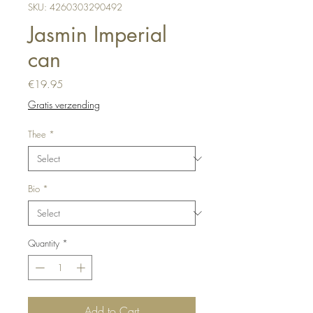
SKU: 4260303290492
Jasmin Imperial
can
Price
€19.95
Gratis verzending
Thee
*
Bio
*
Quantity
*
Add to Cart