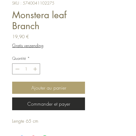
SKU : 5740041102275
Monstera leaf
Branch
Prix
19,90 €
Gratis verzending
Quantité
*
Ajouter au panier
Commander et payer
Lengte 65 cm