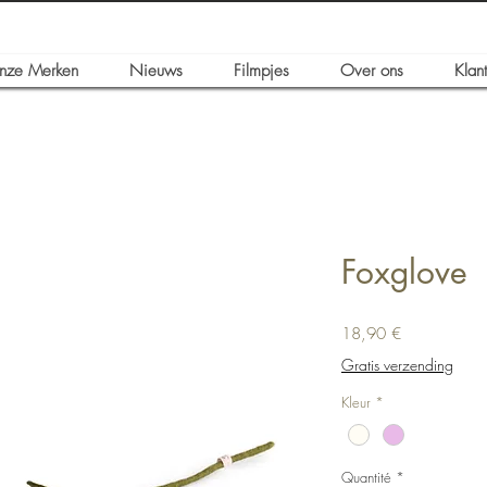
nze Merken
Nieuws
Filmpjes
Over ons
Klan
Foxglove
Prix
18,90 €
Gratis verzending
Kleur
*
Quantité
*