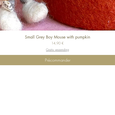
Small Grey Boy Mouse with pumpkin
Aperçu rapide
Prix
14,90 €
Gratis verzending
Précommander
Top