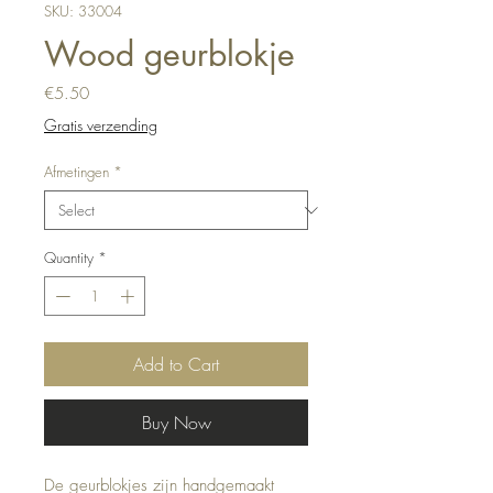
SKU: 33004
Wood geurblokje
Price
€5.50
Gratis verzending
Afmetingen
*
Quantity
*
Add to Cart
Buy Now
De geurblokjes zijn handgemaakt