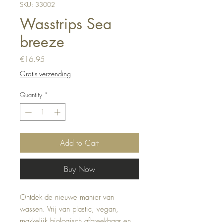
SKU: 33002
Wasstrips Sea
breeze
Price
€16.95
Gratis verzending
Quantity
*
Add to Cart
Buy Now
Ontdek de nieuwe manier van
wassen. Vrij van plastic, vegan,
makkelijk biologisch afbreekbaar en