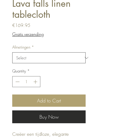
Lava falls linen
tablecloth
Price
€169.95
Gratis verzending
Afmetingen
*
Quantity
*
Add to Cart
Buy Now
Creëer een tijdloze, elegante 