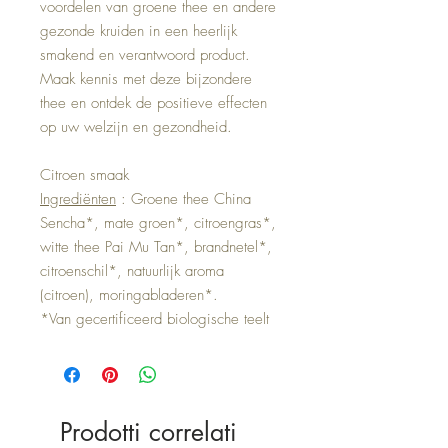
voordelen van groene thee en andere
gezonde kruiden in een heerlijk
smakend en verantwoord product.
Maak kennis met deze bijzondere
thee en ontdek de positieve effecten
op uw welzijn en gezondheid.
Citroen smaak
Ingrediënten
: Groene thee China
Sencha*, mate groen*, citroengras*,
witte thee Pai Mu Tan*, brandnetel*,
citroenschil*, natuurlijk aroma
(citroen), moringabladeren*.
*Van gecertificeerd biologische teelt
Prodotti correlati