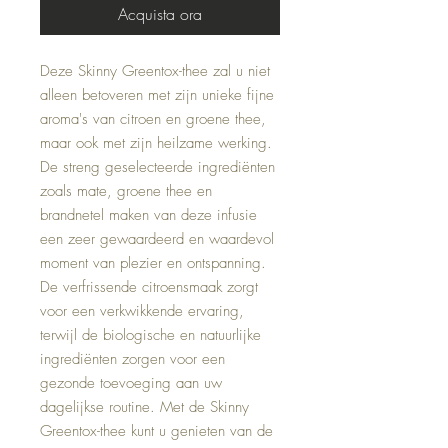
Acquista ora
Deze Skinny Greentox-thee zal u niet
alleen betoveren met zijn unieke fijne
aroma's van citroen en groene thee,
maar ook met zijn heilzame werking.
De streng geselecteerde ingrediënten
zoals mate, groene thee en
brandnetel maken van deze infusie
een zeer gewaardeerd en waardevol
moment van plezier en ontspanning.
De verfrissende citroensmaak zorgt
voor een verkwikkende ervaring,
terwijl de biologische en natuurlijke
ingrediënten zorgen voor een
gezonde toevoeging aan uw
dagelijkse routine. Met de Skinny
Greentox-thee kunt u genieten van de