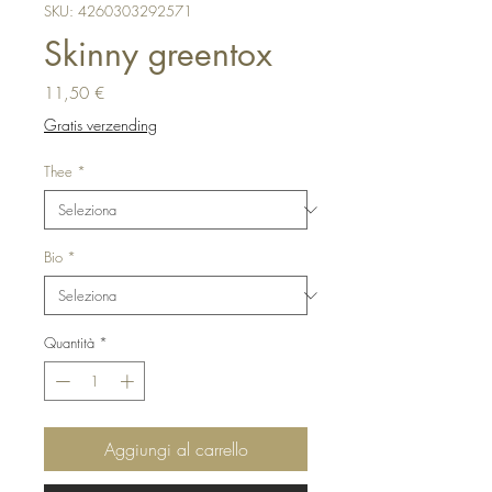
SKU: 4260303292571
Skinny greentox
Prezzo
11,50 €
Gratis verzending
Thee
*
Bio
*
Quantità
*
Aggiungi al carrello