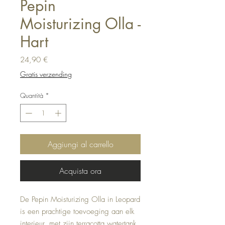
Pepin
Moisturizing Olla -
Hart
Prezzo
24,90 €
Gratis verzending
Quantità
*
Aggiungi al carrello
Acquista ora
De Pepin Moisturizing Olla in Leopard
is een prachtige toevoeging aan elk
interieur, met zijn terracotta watertank