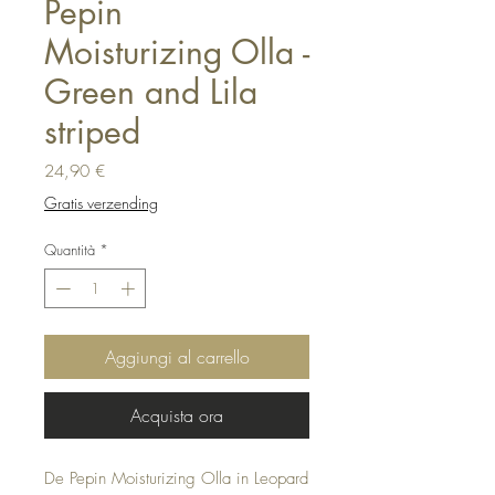
Pepin
Moisturizing Olla -
Green and Lila
striped
Prezzo
24,90 €
Gratis verzending
Quantità
*
Aggiungi al carrello
Acquista ora
De Pepin Moisturizing Olla in Leopard