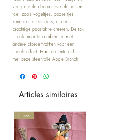
voeg enkele decoratieve elementen 
toe, zoals vogeltjes, paaseitjes, 
konijntjes en vlinders, om een 
prachtige paastak te creëren. De tak 
is ook mooi te combineren met 
andere bloesemtakken voor een 
speels effect. Haal de lente in huis 
met deze sfeervolle Apple Branch!
Articles similaires
Nieuw
Nieuw