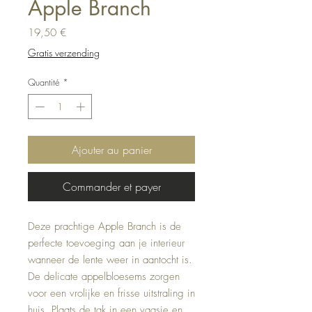
Apple Branch
Prix
19,50 €
Gratis verzending
Quantité
*
Ajouter au panier
Commander et payer
Deze prachtige Apple Branch is de 
perfecte toevoeging aan je interieur 
wanneer de lente weer in aantocht is. 
De delicate appelbloesems zorgen 
voor een vrolijke en frisse uitstraling in 
huis. Plaats de tak in een vaasje en 