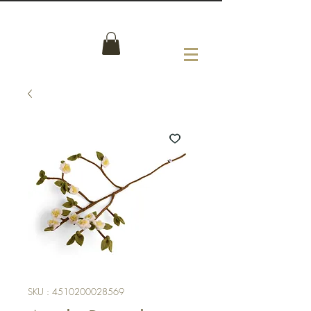
SKU : 4510200028569