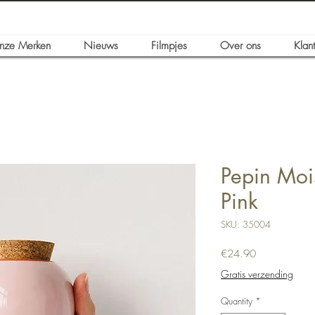
nze Merken
Nieuws
Filmpjes
Over ons
Klan
Pepin Mois
Pink
SKU: 35004
Price
€24.90
Gratis verzending
Quantity
*