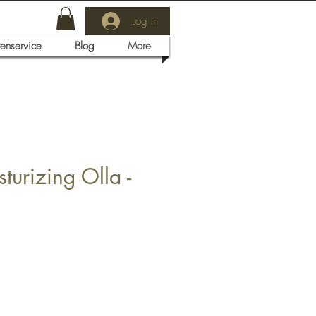
Log In
tenservice
Blog
More
turizing Olla -