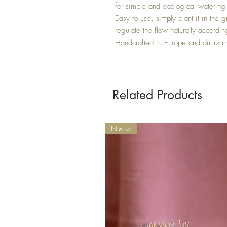
for simple and ecological watering 
Easy to use, simply plant it in the gr
regulate the flow naturally according
Handcrafted in Europe and duurzame
Related Products
Nieuw