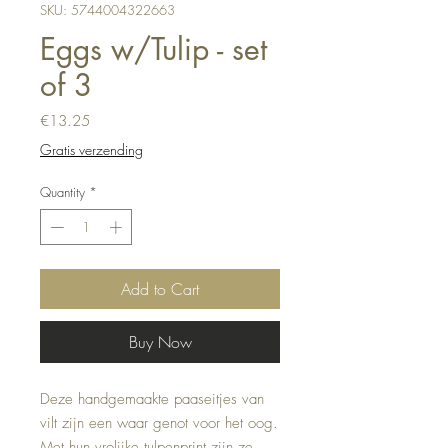
SKU: 5744004322663
Eggs w/Tulip - set
of 3
Price
€13.25
Gratis verzending
Quantity
*
Add to Cart
Buy Now
Deze handgemaakte paaseitjes van 
vilt zijn een waar genot voor het oog. 
Met hun vrolijke tulpenprint zijn ze 