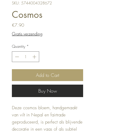
SKU: 5744004328672
Cosmos
Price
€7.90
Gratis verzending
Quantity
*
Add to Cart
Buy Now
Deze cosmos bloem, handgemaakt
van vilt in Nepal en fairtrade
geproduceerd, is perfect als blijvende
decoratie in een vaas of als subtiel