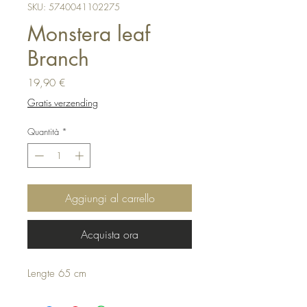
SKU: 5740041102275
Monstera leaf
Branch
Prezzo
19,90 €
Gratis verzending
Quantità
*
Aggiungi al carrello
Acquista ora
Lengte 65 cm