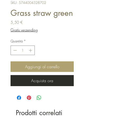
SKU: 5744004328702
Grass straw green
Prezzo
5,50 €
Gratis verzending
Quantità
*
Aggiungi al carrello
Acquista ora
Prodotti correlati