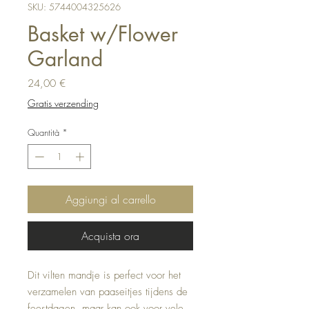
SKU: 5744004325626
Basket w/Flower
Garland
Prezzo
24,00 €
Gratis verzending
Quantità
*
Aggiungi al carrello
Acquista ora
Dit vilten mandje is perfect voor het 
verzamelen van paaseitjes tijdens de 
feestdagen, maar kan ook voor vele 