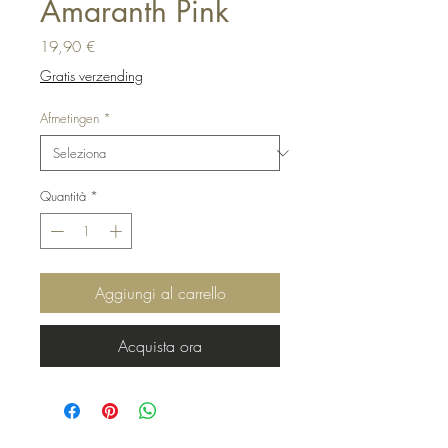
Amaranth Pink
Prezzo
19,90 €
Gratis verzending
Afmetingen
*
Quantità
*
Aggiungi al carrello
Acquista ora